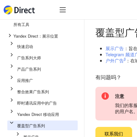
工具
热
工具
所有工具
覆盖型广
整合效果广告系列
Yandex Direct：展示位置
即时通讯应用中的广告
快速启动
展示广告
：旨
应用推广
Telegram 频
广告系列大师
β
户外广告
：在
展示广告
产品广告系列
广告系列大师
有问题吗？
应用推广
产品广告系列
整合效果广告系列
注意
快速启动
即时通讯应用中的广告
我们的客
的用户名
Yandex Direct 移动应用
覆盖型广告系列
联系我们
展示广告