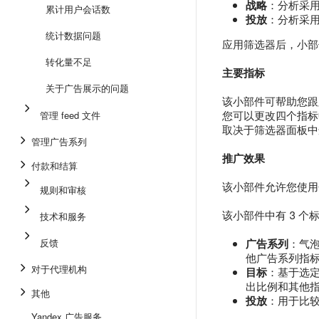
战略
：分析采
累计用户会话数
投放
：分析采
统计数据问题
应用筛选器后，小部
转化量不足
主要指标
关于广告展示的问题
该小部件可帮助您跟
您可以更改四个指标
管理 feed 文件
取决于筛选器面板中
管理广告系列
推广效果
付款和结算
该小部件允许您使用
规则和审核
该小部件中有 3 个
技术和服务
反馈
广告系列
：气泡
他广告系列指标
对于代理机构
目标
：基于选定
出比例和其他
其他
投放
：用于比
Yandex 广告服务