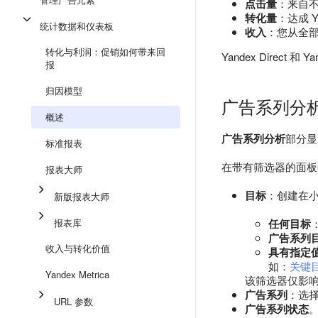
点击量
：来自
转化量
：达成 Y
统计数据和仪表板
收入
：您从全部
转化与利润：促销如何带来回
Yandex Direc
报
归因模型
广告系列分
概述
广告系列分析
部分显示
标准报表
在带有筛选器的面板
报表大师
目标
：创建在
新版报表大师
报表库
任何目标
广告系列
收入与转化价值
具有指定
如：
关键
Yandex Metrica
该筛选器仅影响以
广告系列
：选择
URL 参数
广告系列状态