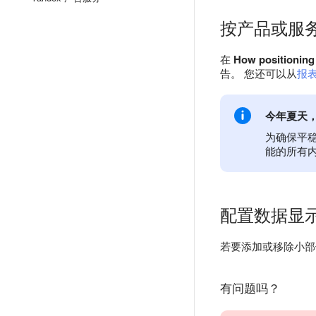
按产品或服
在
How positioning
告。 您还可以从
报
今年夏天
为确保平
能的所有
配置数据显
若要添加或移除小
有问题吗？