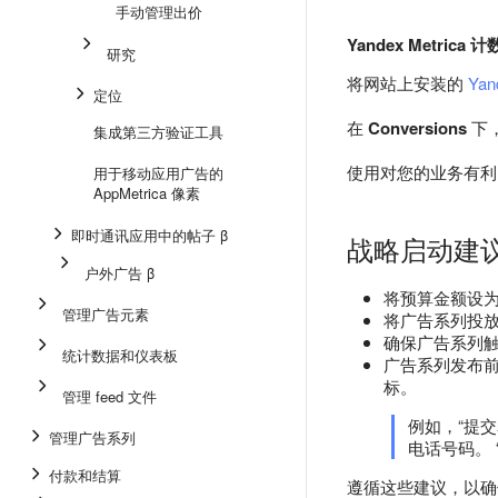
手动管理出价
Yandex Metrica
研究
将网站上安装的
Yan
定位
在
Conversions
下
集成第三方验证工具
使用对您的业务有利
用于移动应用广告的
AppMetrica 像素
即时通讯应用中的帖子 β
战略启动建
户外广告 β
将预算金额设为至
管理广告元素
将广告系列投放
确保广告系列触达至
统计数据和仪表板
广告系列发布前至
标。
管理 feed 文件
例如，“提
管理广告系列
电话号码。
付款和结算
遵循这些建议，以确保