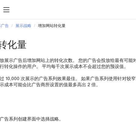
搜索
统计数据
付款
规则和审核
热门搜索
示广告
展示战略
增加网站转化量
管理 feed 文件
转化量
定位
再营销
放展示广告后增加网站上的转化次数。 您的广告会投放给最有可能
Direct Commander
行转化操作的用户。 平均每千次展示成本不会超过您的预设值。
 10,000 次展示的广告系列效果最佳。 如果广告系列使用针对较窄
示成本可能会比广告商所设置的值最多高出 2 倍。
广告系列创建界面中选择战略。