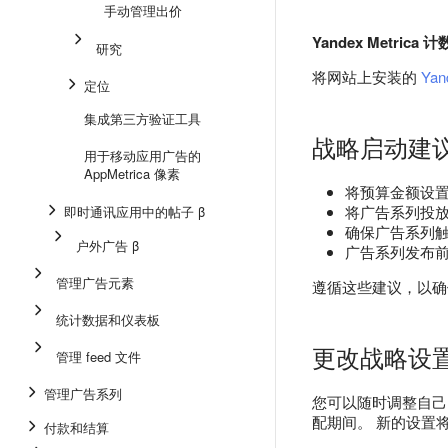
手动管理出价
Yandex Metrica 
研究
将网站上安装的
Yan
定位
集成第三方验证工具
战略启动建
用于移动应用广告的
AppMetrica 像素
将预算金额设置为
将广告系列投放
即时通讯应用中的帖子 β
确保广告系列触达至
户外广告 β
广告系列发布前至少
管理广告元素
遵循这些建议，以确保
统计数据和仪表板
更改战略设
管理 feed 文件
管理广告系列
您可以随时调整自己
配期间。 新的设置将
付款和结算