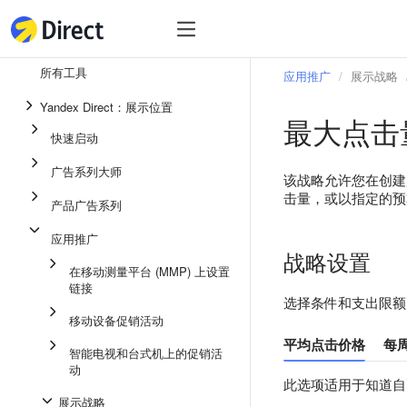
工具
热
工具
所有工具
应用推广
展示战略
整合效果广告系列
Yandex Direct：展示位置
最大点击
即时通讯应用中的广告
快速启动
应用推广
广告系列大师
该战略允许您在创建
展示广告
击量，或以指定的预
产品广告系列
广告系列大师
应用推广
战略设置
产品广告系列
在移动测量平台 (MMP) 上设置
链接
快速启动
选择条件和支出限额
移动设备促销活动
平均点击价格
每
智能电视和台式机上的促销活
动
此选项适用于知道自
展示战略