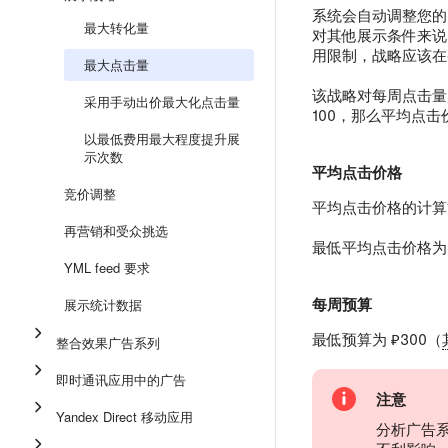
系统会自动调整您的
最大转化量
对其他展示条件来说
用限制，战略应该在
最大点击量
该战略对每周点击量
采用手动出价最大化点击量
100，那么平均点
以最低费用最大程度提升展
示次数
平均点击价格
竞价调整
平均点击价格的计算
再营销和受众挑选
最低平均点击价格为 
YML feed 要求
每周预算
展示统计数据
最低预算为 ₽300（
整合效果广告系列
即时通讯应用中的广告
注意
Yandex Direct 移动应用
分析广告