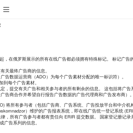
搜索
统计数据
付款
规则和审核
热门搜索
记
管理 feed 文件
定位
再营销
 月 1 日起，在俄罗斯展示的所有在线广告都必须拥有特殊标记。 标记
Direct Commander
交有关最终广告商的信息。
广告数据运营商（ADO）为每个广告素材分配的唯一标识符）。
添加到每个广告素材。
规定，提交有关广告和相关参与者的所有剩余的信息。 这包括将广告
接广告商合作并希望自行报告广告数据的广告代理商和广告发布商）
ADO) 将所有参与者（包括广告商、广告系统、广告投放平台和中介
skomnadzor）维护的广告报表系统，即在线广告统一登记系统 (ER
律，所有广告参与者都有责任向 ERIR 提交数据。 国家登记册记录
成广告系列的信息。