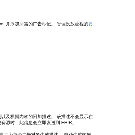
rect 并添加所需的广告标记。 管理投放流程的
要
产品类别以及横幅内容的附加描述。 该描述不会显示在
资源时，此信息会立即发送到 ERIR。
 文件）自动为每个广告对象生成描述。 自动生成的描