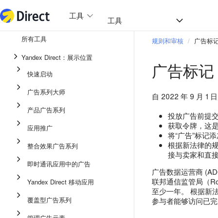
工具
热门
工具
所有工具
规则和审核
广告标
整合效果广告系列
Yandex Direct：展示位置
广告标记
即时通讯应用中的广告
快速启动
应用推广
广告系列大师
自 2022 年 9
展示广告
产品广告系列
投放广告前提
广告系列大师
获取令牌，这是
应用推广
将“广告”标记
产品广告系列
根据新法律的
整合效果广告系列
快速启动
接与卖家和直
即时通讯应用中的广告
广告数据运营商 (
联邦通信监管局（Ro
Yandex Direct 移动应用
至少一年。 根据新法
覆盖型广告系列
参与者能够访问已完
管理广告元素