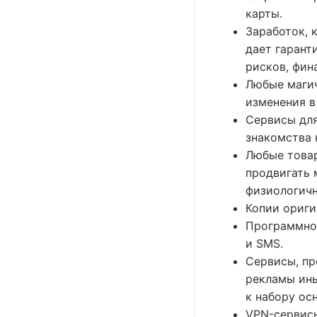
карты.
Заработок, 
дает гарант
рисков, фин
Любые магич
изменения в 
Сервисы для
знакомства н
Любые товар
продвигать 
физиологич
Копии ориги
Программное
и SMS.
Сервисы, п
рекламы ины
к набору ос
VPN-сервисы