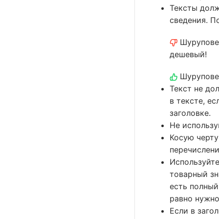
Тексты долж
сведения. П
Шуруповер
дешевый!
Шуруповер
Текст не до
в тексте, е
заголовке.
Не использу
Косую черту
перечислени
Используйте
товарный зн
есть полный
равно нужно
Если в заго