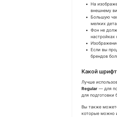
На изображе
внешнему ви
Большую час
мелких дета
Фон не долж
настройках 
Изображени
Если вы про
брендов бол
Какой шрифт
Лучше использо
Regular
— для по
для подготовки 
Вы также может
которые можно и