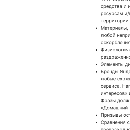
средства и 
ресурсам и
территории 
Материалы, 
любой непри
оскорбления
Физиологичн
раздраженн
Элементы ди
Бренды Янде
любые схожи
сервиса. На
интересов» 
Фразы должн
«Домашний 
Призывы ост
Сравнения с
превосходно