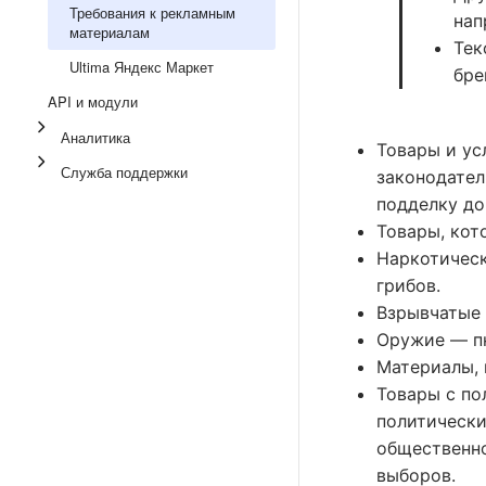
Требования к рекламным
нап
материалам
Тек
Ultima Яндекс Маркет
бре
API и модули
Аналитика
Товары и ус
Служба поддержки
законодател
подделку до
Товары, кот
Наркотическ
грибов.
Взрывчатые 
Оружие — пн
Материалы, 
Товары с по
политических
общественно
выборов.