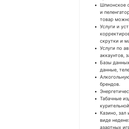
Шпионское о
и пеленгато
товар можно
Услуги и ус
корректиров
скрутки и м
Услуги по а
аккаунтов, 
Базы данных
данные, тел
Алкогольную
брендов.
Энергетичес
Табачные из
курительной
Казино, зал
виде недене
азартных иг