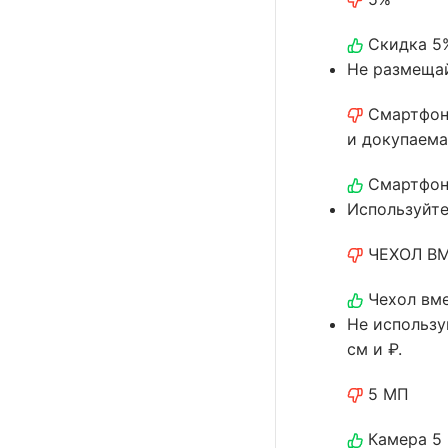
Скидка 5
Не размещай
Смартфон 
и докупаем
Смартфон 
Используйте
ЧЕХОЛ ВМ
Чехол вме
Не использу
см и ₽.
5 МП
Камера 5