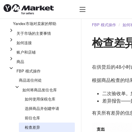
Yandex市场对卖家的帮助
FBP 模式操作
如何
关于市场的主要事情
检查差
如何连接
账户和店铺
商品
在供货后的48小时
FBP 模式操作
商品送往何处
根据商品检查的结果
如何将商品发往仓库
二次验收单。
如何使用保税仓库
差异报告——
选择商品并创建申请
有关所有差异的信
前往仓库
检查差异