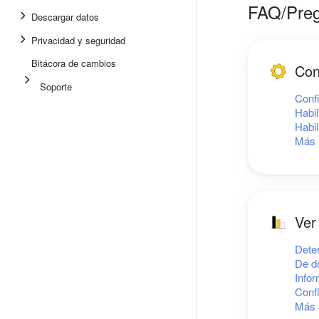
FAQ/Preg
Descargar datos
Privacidad y seguridad
Bitácora de cambios
Con
Soporte
Conf
Habil
Habil
Más 
Ver
Deter
De d
Info
Conf
Más 