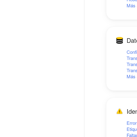
Más 
Dat
Confi
Tran
Tran
Tran
Más 
Ide
Erro
Etiq
Falta