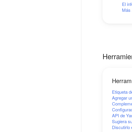
El in
Más 
Herramien
Herrami
Etiqueta 
Agregar un
Compleme
Configurac
API de Ya
Sugiera su
Discutirlo