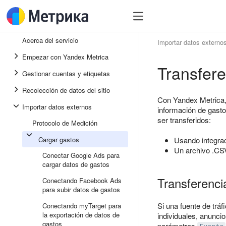
Acerca del servicio
Importar datos externo
Empezar con Yandex Metrica
Transfere
Gestionar cuentas y etiquetas
Recolección de datos del sitio
Con Yandex Metrica, p
Importar datos externos
información de gasto
ser transferidos:
Protocolo de Medición
Cargar gastos
Usando integra
Un archivo .CSV
Conectar Google Ads para
cargar datos de gastos
Transferenci
Conectando Facebook Ads
para subir datos de gastos
Si una fuente de trá
Conectando myTarget para
la exportación de datos de
individuales, anuncio
gastos
parámetros