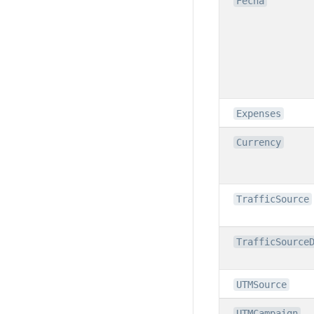
Fecha
Expenses
Currency
TrafficSource
TrafficSource
UTMSource
UTMCampaign