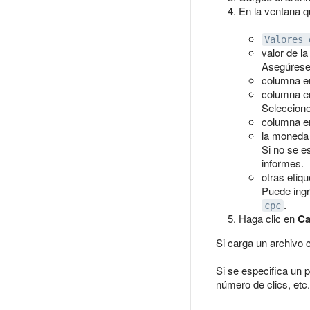
En la ventana q
Valores 
valor de la
Asegúrese 
columna e
columna e
Seleccione
columna e
la moneda 
Si no se e
informes.
otras etiq
Puede ingr
.
cpc
Haga clic en
Ca
Si carga un archivo 
Si se especifica un 
número de clics, etc.