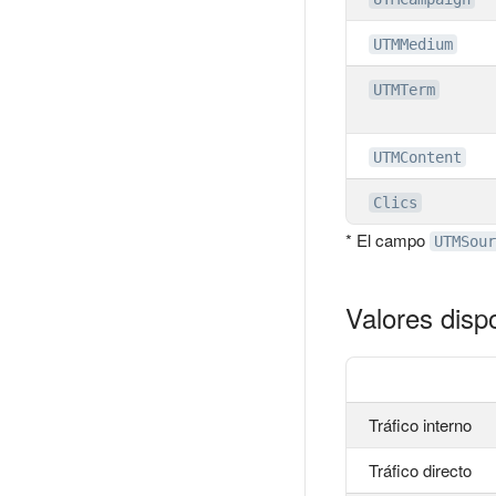
UTMMedium
UTMTerm
UTMContent
Clics
* El campo
UTMSour
Valores disp
Tráfico interno
Tráfico directo