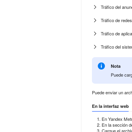
Tráfico del anun
Tráfico de redes
Tráfico de apli
Tráfico del sis
Nota
Puede carg
Puede enviar un arc
En la interfaz web
En Yandex Metri
En la sección 
Cargue el archi