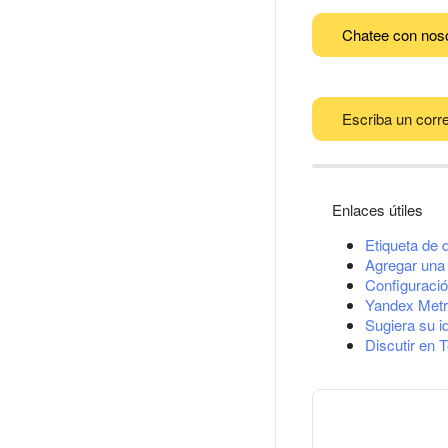
Chatee con nos
Escriba un corre
Enlaces útiles
Etiqueta de 
Agregar una 
Configuració
Yandex Metr
Sugiera su i
Discutir en 