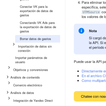
Para eliminar t
Conectar VK para la
específica, se
exportación de datos de
com
UTMSource
gastos
los valores de 
Conectando VK Ads para
la exportación de datos de
Nota
gastos
Si cargó da
Borrar datos de gastos
la API. Si 
Importación de datos sin
el período 
conexión
Importar parámetros de
Puede usar la API pa
usuario
Objetivos y conversiones
Directamente en 
En el archivo 
Análisis de contenido
Como multipart
Comercio electrónico
Análisis de datos
Chatee con nos
Integración de Yandex Direct