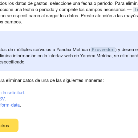
odos los datos de gastos, seleccione una fecha o período. Para elimina
leccione una fecha o período y complete los campos necesarios —
T
o se especificaron al cargar los datos. Preste atención a las mayús
los campos.
tos de múltiples servicios a Yandex Metrica (
) y desea e
Proveedor
elimina información en la interfaz web de Yandex Metrica, se elimina
especificado.
ra eliminar datos de una de las siguientes maneras:
la solicitud
.
CSV
.
/form-data
.
otros