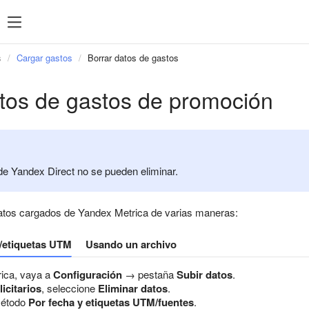
s
Cargar gastos
Borrar datos de gastos
atos de gastos de promoción
de Yandex Direct no se pueden eliminar.
datos cargados de Yandex Metrica de varias maneras:
s/etiquetas UTM
Usando un archivo
ica, vaya a
Configuración
→ pestaña
Subir datos
.
icitarios
, seleccione
Eliminar datos
.
método
Por fecha y etiquetas UTM/fuentes
.