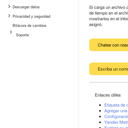
Descargar datos
Si carga un archivo 
de tiempo en el arch
Privacidad y seguridad
mostrarlos en el inf
asignó.
Bitácora de cambios
Soporte
Chatee con nos
Escriba un corre
Enlaces útiles
Etiqueta de 
Agregar una 
Configuració
Yandex Metr
Sugiera su i