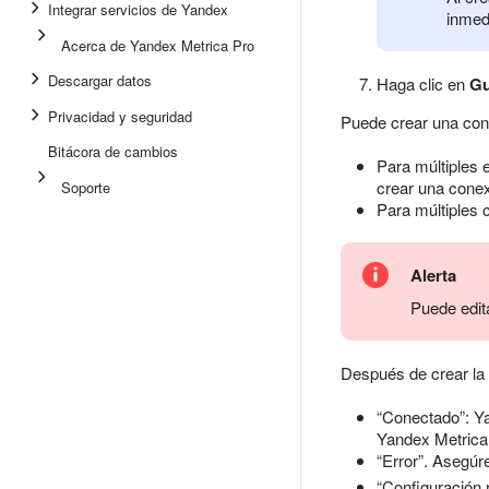
Integrar servicios de Yandex
inmed
Acerca de Yandex Metrica Pro
Descargar datos
Haga clic en
Gu
Privacidad y seguridad
Puede crear una con
Bitácora de cambios
Para múltiples 
crear una conex
Soporte
Para múltiples
Alerta
Puede edit
Después de crear la 
“Conectado”: Ya
Yandex Metrica 
“Error”. Asegúr
“Configuración 