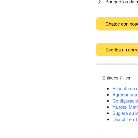
Por qué los dat
Chatee con nos
Escriba un corre
Enlaces útiles
Etiqueta de 
Agregar una 
Configuració
Yandex Metr
Sugiera su i
Discutir en 