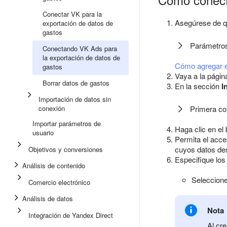
Conectar VK para la
Asegúrese de q
exportación de datos de
gastos
Parámetros
Conectando VK Ads para
la exportación de datos de
Cómo agregar e
gastos
Vaya a la pági
Borrar datos de gastos
En la sección
I
Importación de datos sin
conexión
Primera co
Importar parámetros de
Haga clic en el
usuario
Permita el acce
cuyos datos des
Objetivos y conversiones
Especifique los
Análisis de contenido
Seleccione
Comercio electrónico
Análisis de datos
Nota
Integración de Yandex Direct
Al cr