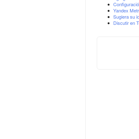
Configuració
Yandex Metr
Sugiera su i
Discutir en 