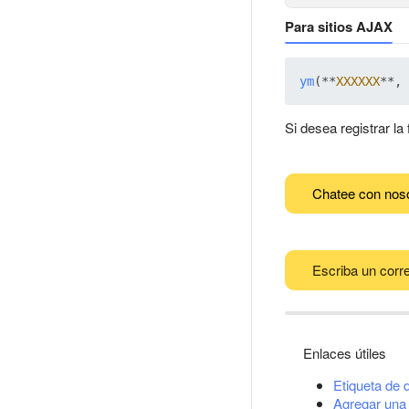
Para sitios AJAX
ym
(**
XXXXXX
**, 
Si desea registrar la
Chatee con nos
Escriba un corre
Enlaces útiles
Etiqueta de 
Agregar una 