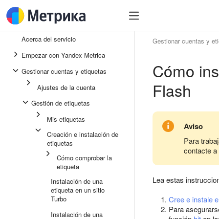
Acerca del servicio
Gestionar cuentas y et
Empezar con Yandex Metrica
Cómo inst
Gestionar cuentas y etiquetas
Flash
Ajustes de la cuenta
Gestión de etiquetas
Mis etiquetas
Aviso
Creación e instalación de
Para traba
etiquetas
contacte a
Cómo comprobar la
etiqueta
Lea estas instruccio
Instalación de una
etiqueta en un sitio
Turbo
Cree e instale e
Para asegurarse
Instalación de una
función
hit
en la