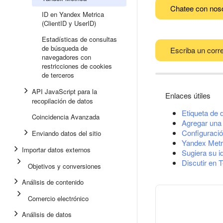
Chatee con nos
ID en Yandex Metrica
(ClientID y UserID)
Estadísticas de consultas
de búsqueda de
Escriba un corre
navegadores con
restricciones de cookies
de terceros
API JavaScript para la
Enlaces útiles
recopilación de datos
Etiqueta de 
Coincidencia Avanzada
Agregar una 
Configuració
Enviando datos del sitio
Yandex Metr
Importar datos externos
Sugiera su i
Discutir en 
Objetivos y conversiones
Análisis de contenido
Comercio electrónico
Análisis de datos