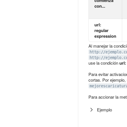
comienza
con...
url:
regular
expression
Al manejar la condi
http://ejemplo.c
http://ejemplo.c
use la condición
url
Para evitar activaci
cortas. Por ejemplo,
mejorescaricatur
Para accionar la met
Ejemplo