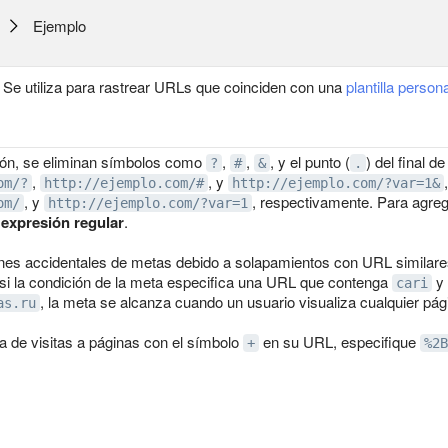
Ejemplo
Se utiliza para rastrear URLs que coinciden con una
plantilla person
ción, se eliminan símbolos como
,
,
, y el punto (
) del final 
?
#
&
.
,
, y
om/?
http://ejemplo.com/#
http://ejemplo.com/?var=1&
, y
, respectivamente. Para agreg
om/
http://ejemplo.com/?var=1
: expresión regular
.
ones accidentales de metas debido a solapamientos con URL similares 
 si la condición de la meta especifica una URL que contenga
y 
cari
, la meta se alcanza cuando un usuario visualiza cualquier págin
as.ru
a de visitas a páginas con el símbolo
en su URL, especifique
+
%2B