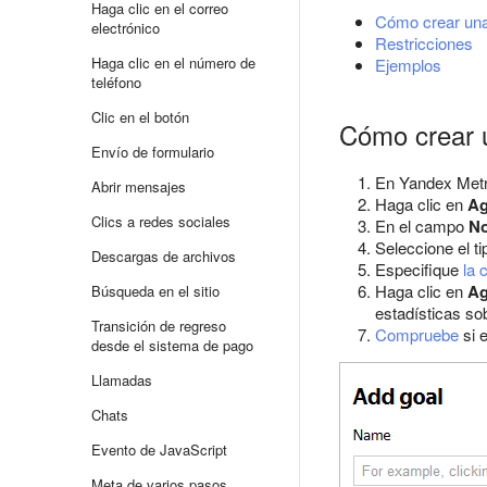
Haga clic en el correo
Cómo crear una
electrónico
Restricciones
Haga clic en el número de
Ejemplos
teléfono
Clic en el botón
Cómo crear u
Envío de formulario
En Yandex Metr
Abrir mensajes
Haga clic en
Ag
Clics a redes sociales
En el campo
N
Seleccione el t
Descargas de archivos
Especifique
la 
Haga clic en
Ag
Búsqueda en el sitio
estadísticas so
Transición de regreso
Compruebe
si e
desde el sistema de pago
Llamadas
Chats
Evento de JavaScript
Meta de varios pasos