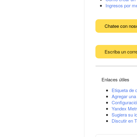
Ingresos por m
Chatee con nos
Escriba un corre
Enlaces útiles
Etiqueta de 
Agregar una 
Configuració
Yandex Metr
Sugiera su i
Discutir en 