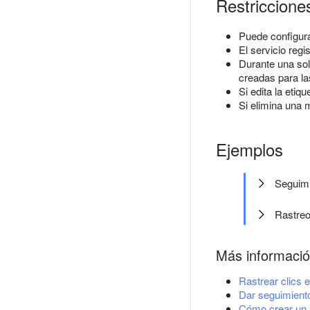
Restriccione
Puede configura
El servicio reg
Durante una sol
creadas para la
Si edita la etiq
Si elimina una m
Ejemplos
Seguimi
Rastreo
Más informaci
Rastrear clics 
Dar seguimiento
Cómo crear un 