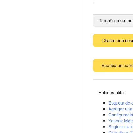
Tamaño de un arc
Chatee con nos
Escriba un corre
Enlaces útiles
Etiqueta de 
Agregar una 
Configuració
Yandex Metr
Sugiera su i
Discutir en 