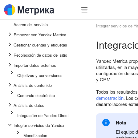
Acerca del servicio
Integrar servicios de Y
Empezar con Yandex Metrica
Integrac
Gestionar cuentas y etiquetas
Recolección de datos del sitio
Yandex Metrica propo
Importar datos externos
utilizarlas, en la ma
configuración de sus
Objetivos y conversiones
y CRM.
Análisis de contenido
Todos los resultados
Comercio electrónico
demostración
. Los 
desarrolladores ext
Análisis de datos
Integración de Yandex Direct
Nota
Integrar servicios de Yandex
El equipo 
Monetización
problemas a