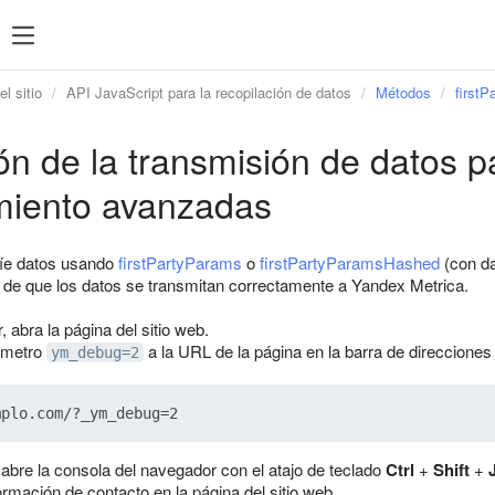
l sitio
API JavaScript para la recopilación de datos
Métodos
first
ión de la transmisión de datos 
miento avanzadas
íe datos usando
firstPartyParams
o
firstPartyParamsHashed
(con da
de que los datos se transmitan correctamente a Yandex Metrica.
 abra la página del sitio web.
ámetro
a la URL de la página en la barra de direcciones
ym_debug=2
 abre la consola del navegador con el atajo de teclado
Ctrl
+
Shift
+
ormación de contacto en la página del sitio web.