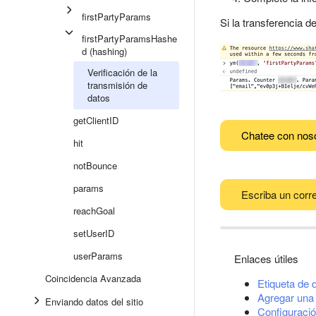
firstPartyParams
Si la transferencia 
firstPartyParamsHashe
d (hashing)
Verificación de la
transmisión de
datos
getClientID
Chatee con nos
hit
notBounce
params
Escriba un corre
reachGoal
setUserID
userParams
Enlaces útiles
Coincidencia Avanzada
Etiqueta de 
Agregar una 
Enviando datos del sitio
Configuració