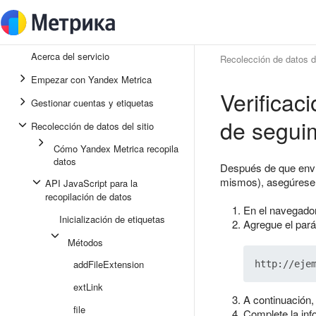
Acerca del servicio
Recolección de datos de
Empezar con Yandex Metrica
Verificac
Gestionar cuentas y etiquetas
de segui
Recolección de datos del sitio
Cómo Yandex Metrica recopila
datos
Después de que env
mismos), asegúrese 
API JavaScript para la
recopilación de datos
En el navegador,
Inicialización de etiquetas
Agregue el par
Métodos
addFileExtension
extLink
A continuación,
file
Complete la inf