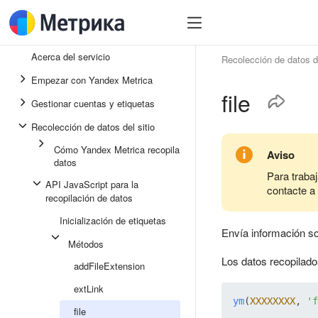
Acerca del servicio
Recolección de datos de
Empezar con Yandex Metrica
file
Gestionar cuentas y etiquetas
Recolección de datos del sitio
Cómo Yandex Metrica recopila
Aviso
datos
Para traba
API JavaScript para la
contacte a
recopilación de datos
Inicialización de etiquetas
Envía información s
Métodos
Los datos recopilado
addFileExtension
extLink
ym
(
XXXXXXXX
, 
'f
file