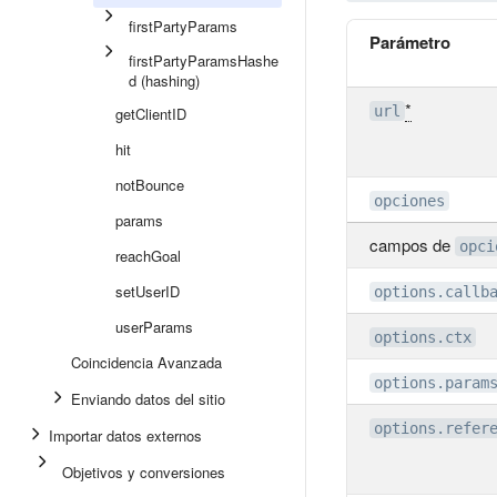
firstPartyParams
Parámetro
firstPartyParamsHashe
d (hashing)
*
url
getClientID
hit
notBounce
opciones
params
campos de
opci
reachGoal
setUserID
options.callb
userParams
options.ctx
Coincidencia Avanzada
options.param
Enviando datos del sitio
options.refer
Importar datos externos
Objetivos y conversiones