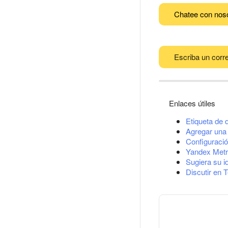
Chatee con nos
Escriba un corre
Enlaces útiles
Etiqueta de 
Agregar una 
Configuració
Yandex Metr
Sugiera su i
Discutir en 