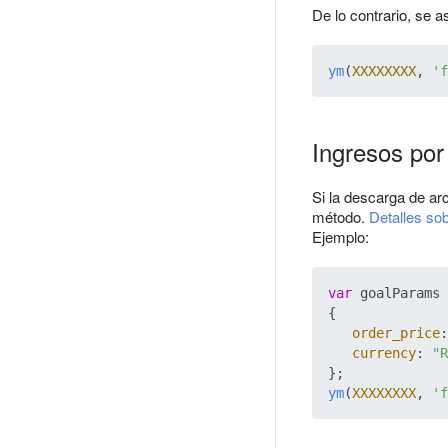
De lo contrario, se a
ym
(
XXXXXXXX
, 
'f
Ingresos por
Si la descarga de ar
método.
Detalles so
Ejemplo:
var
 goalParams 
{

order_price
:
currency
: 
"R
ym
(
XXXXXXXX
, 
'f