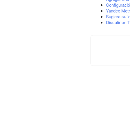
Configuració
Yandex Metr
Sugiera su i
Discutir en 