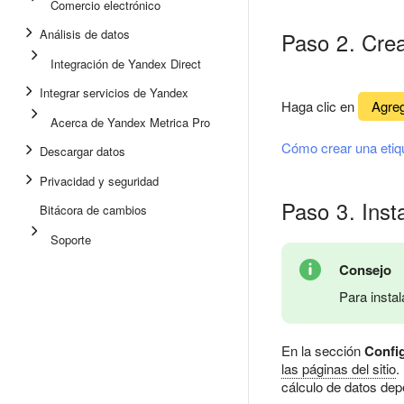
Comercio electrónico
Análisis de datos
Paso 2. Crea
Integración de Yandex Direct
Integrar servicios de Yandex
Haga clic en
Agreg
Acerca de Yandex Metrica Pro
Cómo crear una etiq
Descargar datos
Privacidad y seguridad
Paso 3. Insta
Bitácora de cambios
Soporte
Consejo
Para insta
En la sección
Confi
las páginas del sitio
.
cálculo de datos dep