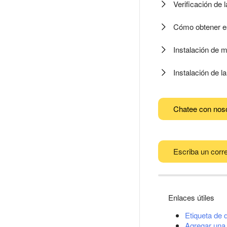
Verificación de 
Cómo obtener es
Instalación de mú
Instalación de l
Chatee con nos
Escriba un corre
Enlaces útiles
Etiqueta de 
Agregar una 