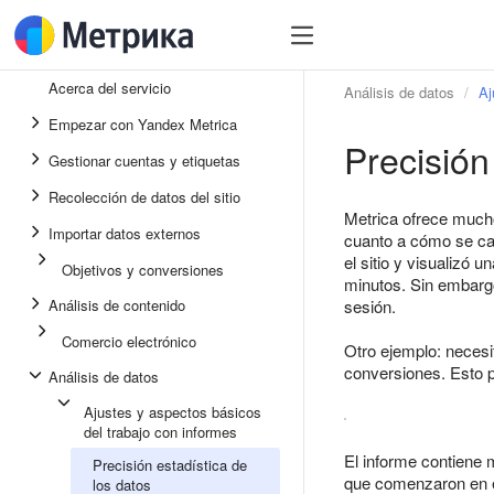
Acerca del servicio
Análisis de datos
Aj
Empezar con Yandex Metrica
Precisión
Gestionar cuentas y etiquetas
Recolección de datos del sitio
Metrica ofrece mucho
Importar datos externos
cuanto a cómo se calc
el sitio y visualizó
Objetivos y conversiones
minutos. Sin embargo
Análisis de contenido
sesión.
Comercio electrónico
Otro ejemplo: necesi
conversiones. Esto p
Análisis de datos
Ajustes y aspectos básicos
del trabajo con informes
El informe contiene
Precisión estadística de
que comenzaron en es
los datos