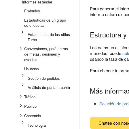
Informes estándar
Para generar el info
Embudos
informe estará dispo
Estadísticas de un grupo
de etiquetas
Estructura y 
Estadísticas de los sitios
Turbo
Los datos en el info
Conversiones, parámetros
monedas, puede
sel
de metas, sesiones y
usando la tasa de ca
eventos
Usuarios
Para obtener inform
Gestión de pedidos
Análisis de punta a punta
Más informa
Tráfico
Solución de pr
Público
Contenido
Chatee con nos
Tecnología