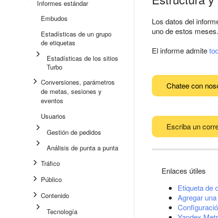
Informes estándar
Embudos
Los datos del inform
uno de estos meses
Estadísticas de un grupo
de etiquetas
El informe admite
to
Estadísticas de los sitios
Turbo
Conversiones, parámetros
Chatee con nos
de metas, sesiones y
eventos
Usuarios
Escriba un corre
Gestión de pedidos
Análisis de punta a punta
Tráfico
Enlaces útiles
Público
Etiqueta de 
Contenido
Agregar una 
Configuració
Tecnología
Yandex Metr