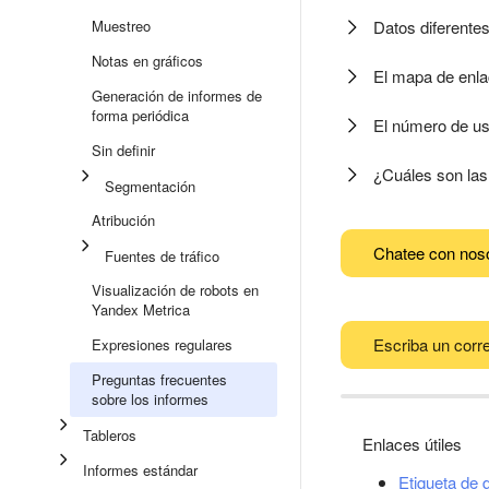
Muestreo
Datos diferente
Notas en gráficos
El mapa de enla
Generación de informes de
forma periódica
El número de usu
Sin definir
¿Cuáles son las
Segmentación
Atribución
Chatee con nos
Fuentes de tráfico
Visualización de robots en
Yandex Metrica
Escriba un corre
Expresiones regulares
Preguntas frecuentes
sobre los informes
Tableros
Enlaces útiles
Informes estándar
Etiqueta de 