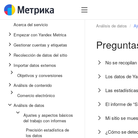
Acerca del servicio
Análisis de datos
Aj
Empezar con Yandex Metrica
Preguntas
Gestionar cuentas y etiquetas
Recolección de datos del sitio
No se recopilan
Importar datos externos
Objetivos y conversiones
Los datos de Yan
Análisis de contenido
Las estadística
Comercio electrónico
El informe de “S
Análisis de datos
Ajustes y aspectos básicos
Mi sitio se mues
del trabajo con informes
Precisión estadística de
¿Cómo se detect
los datos