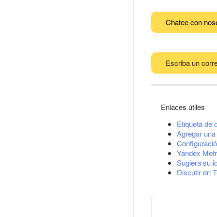
Chatee con nos
Escriba un corre
Enlaces útiles
Etiqueta de 
Agregar una 
Configuració
Yandex Metr
Sugiera su i
Discutir en 