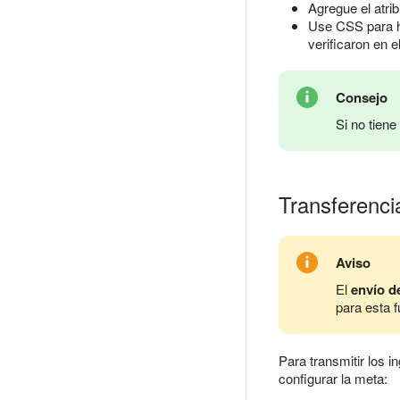
Agregue el atri
Use CSS para ha
verificaron en e
Consejo
Si no tiene
Transferenci
Aviso
El
envío d
para esta f
Para transmitir los 
configurar la meta: