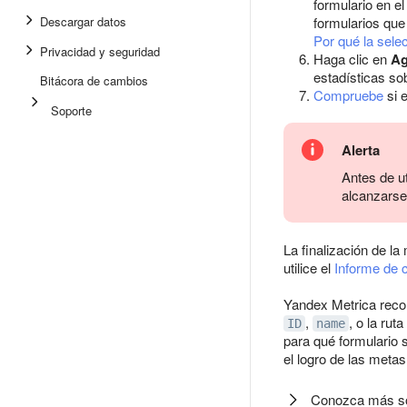
formulario en e
Descargar datos
formularios que
Por qué la sele
Privacidad y seguridad
Haga clic en
Ag
estadísticas so
Bitácora de cambios
Compruebe
si e
Soporte
Alerta
Antes de ut
alcanzarse 
La finalización de la
utilice el
Informe de 
Yandex Metrica recon
,
, o la ruta
ID
name
para qué formulario s
el logro de las metas
Conozca más s