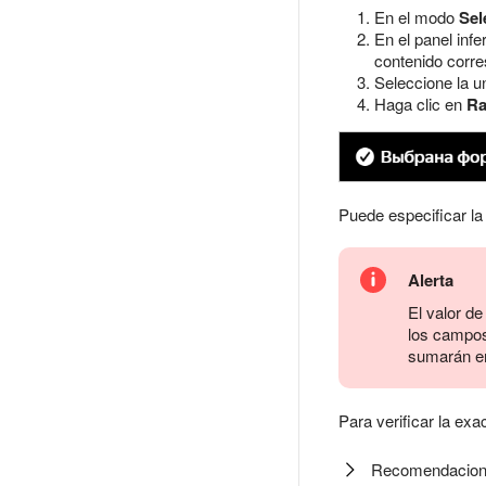
En el modo
Sel
En el panel infe
contenido corre
Seleccione la u
Haga clic en
Ra
Puede especificar la
Alerta
El valor de
los campos
sumarán en
Para verificar la exa
Recomendacione