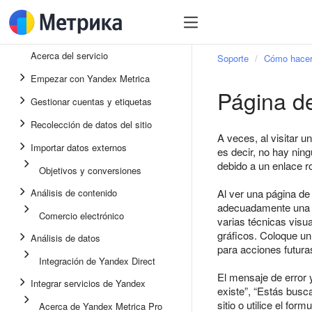
Acerca del servicio
Soporte
Cómo hacer 
Empezar con Yandex Metrica
Página d
Gestionar cuentas y etiquetas
Recolección de datos del sitio
A veces, al visitar u
Importar datos externos
es decir, no hay nin
debido a un enlace ro
Objetivos y conversiones
Análisis de contenido
Al ver una página de 
adecuadamente una pá
Comercio electrónico
varias técnicas visua
gráficos. Coloque un 
Análisis de datos
para acciones futura
Integración de Yandex Direct
El mensaje de error 
Integrar servicios de Yandex
existe”, “Estás busca
sitio o utilice el for
Acerca de Yandex Metrica Pro