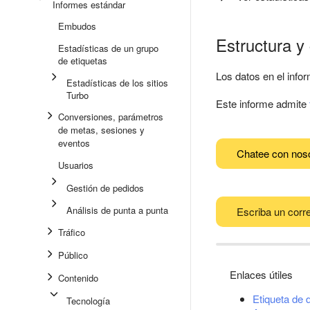
Informes estándar
Embudos
Estructura y
Estadísticas de un grupo
de etiquetas
Los datos en el infor
Estadísticas de los sitios
Turbo
Este informe admite
Conversiones, parámetros
de metas, sesiones y
eventos
Chatee con nos
Usuarios
Gestión de pedidos
Análisis de punta a punta
Escriba un corre
Tráfico
Público
Enlaces útiles
Contenido
Etiqueta de 
Tecnología