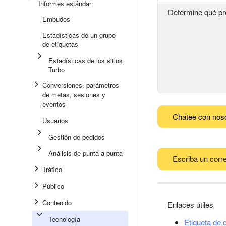
Informes estándar
Determine qué pr
Embudos
Estadísticas de un grupo
de etiquetas
Estadísticas de los sitios
Turbo
Conversiones, parámetros
de metas, sesiones y
eventos
Chatee con nos
Usuarios
Gestión de pedidos
Análisis de punta a punta
Escriba un corre
Tráfico
Público
Contenido
Enlaces útiles
Tecnología
Etiqueta de 