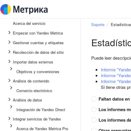
Acerca del servicio
Soporte
Estadística
Empezar con Yandex Metrica
Estadísti
Gestionar cuentas y etiquetas
Recolección de datos del sitio
Puede leer descripci
Importar datos externos
Informe “Yande
Objetivos y conversiones
Informe “Yandex 
Análisis de contenido
Informe “Yandex
Si tiene otras 
Comercio electrónico
Faltan datos en
Análisis de datos
Los informes m
Integración de Yandex Direct
Integrar servicios de Yandex
Los informes de
Acerca de Yandex Metrica Pro
Otras pregunta