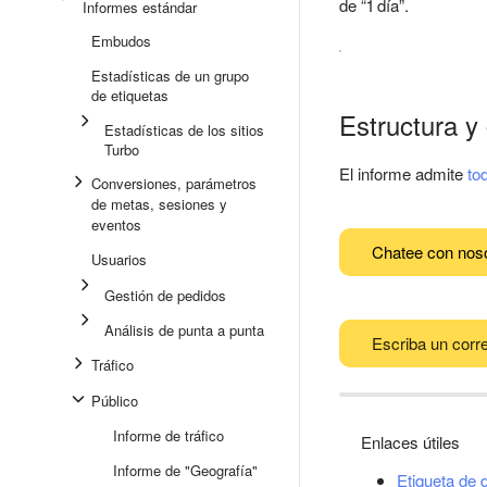
de “1 día”.
Informes estándar
Embudos
Estadísticas de un grupo
de etiquetas
Estructura y
Estadísticas de los sitios
Turbo
El informe admite
to
Conversiones, parámetros
de metas, sesiones y
eventos
Chatee con nos
Usuarios
Gestión de pedidos
Análisis de punta a punta
Escriba un corre
Tráfico
Público
Informe de tráfico
Enlaces útiles
Informe de "Geografía"
Etiqueta de 