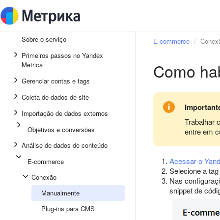
Sobre o serviço
E-commerce
Conex
Primeiros passos no Yandex
Como hab
Metrica
Gerenciar contas e tags
Coleta de dados de site
Important
Importação de dados externos
Trabalhar 
Objetivos e conversões
entre em c
Análise de dados de conteúdo
Acessar o Yand
E-commerce
Selecione a tag
Conexão
Nas configuraçõ
snippet de códi
Manualmente
Plug-ins para CMS