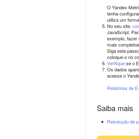
O Yandex Metric
tenha configur
utiliza um form
No seu site,
con
JavaScript. Par
exemplo, fazer
mais completos
Siga este pass
coloque-o no c
Verifique
se o E
Os dados aparec
acesse o Yande
Relatórios de 
Saiba mais
Resolução de 