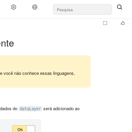
nte
Se você não conhece essas linguagens,
r dados do
será adicionado ao
dataLayer