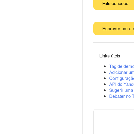
Fale conosco
Escrever um e-
Links úteis
Tag de demo
Adicionar u
Configuração
API do Yand
Sugerir uma
Debater no 