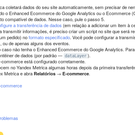
a coletará dados do seu site automaticamente, sem precisar de nen
ado o Enhanced Ecommerce do Google Analytics ou o Ecommerce (GA4
ato compatível de dados. Nesse caso, pule o passo 5.
figure a transferência de dados
(em relação a adicionar um item à ce
a transmitir informações, é preciso criar um script no site que será
 um pedido) no
formato especificado
. Você pode configurar a transm
, ou de apenas alguns dos eventos.
o caso não tenha o Enhanced Ecommerce do Google Analytics. Para
ontêiner de dados (por padrão —
).
dataLayer
-commerce está configurado corretamente.
em no Yandex Metrica algumas horas depois da primeira transferênci
x Metrica e abra
Relatórios
→
E-commerce
.
E-commerce
problemas