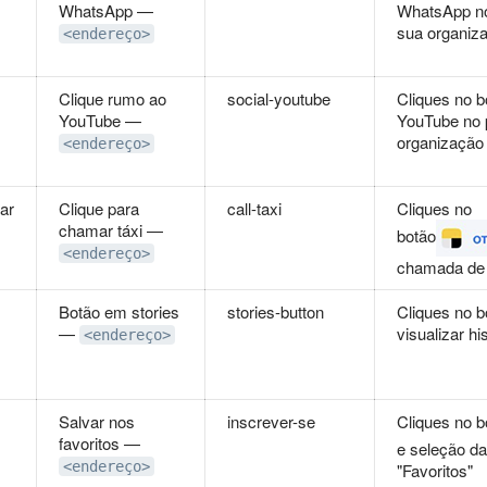
WhatsApp —
WhatsApp no 
sua organiz
<endereço>
Clique rumo ao
social-youtube
Cliques no b
YouTube —
YouTube no p
organização
<endereço>
ar
Clique para
call-taxi
Cliques no
chamar táxi —
botão
<endereço>
chamada de 
Botão em stories
stories-button
Cliques no b
—
visualizar hi
<endereço>
Salvar nos
inscrever-se
Cliques no 
favoritos —
e seleção d
<endereço>
"Favoritos"