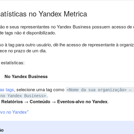
atísticas no Yandex Metrica
ão e seus representantes no Yandex Business possuem acesso de con
e tags não é disponibilizado.
o à tag para outro usuário, dê-lhe acesso de representante à organ
ece no prazo de um dia.
estatísticas:
No Yandex Business
as tags
, selecione uma tag como
<Nome da sua organização> — 
.
 no Yandex Business>
:
Relatórios
→
Conteúdo
→
Eventos-alvo no Yandex
.
lvo no Yandex"
ão