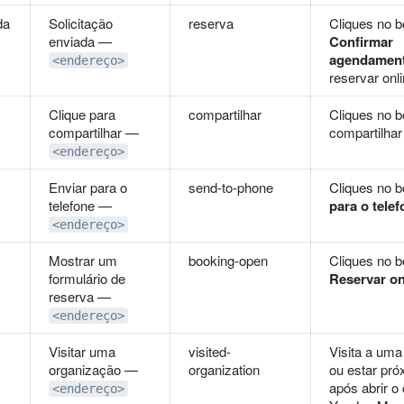
da
Solicitação
reserva
Cliques no b
enviada —
Confirmar
agendamen
<endereço>
reservar onl
Clique para
compartilhar
Cliques no b
compartilhar —
compartilha
<endereço>
Enviar para o
send-to-phone
Cliques no 
telefone —
para o tele
<endereço>
Mostrar um
booking-open
Cliques no b
formulário de
Reservar on
reserva —
<endereço>
Visitar uma
visited-
Visita a uma
organização —
organization
ou estar pró
após abrir o
<endereço>