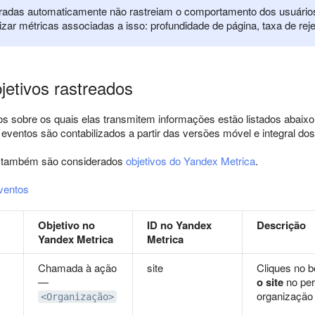
radas automaticamente não rastreiam o comportamento dos usuários
izar métricas associadas a isso: profundidade de página, taxa de reje
jetivos rastreados
os sobre os quais elas transmitem informações estão listados abai
s eventos são contabilizados a partir das versões móvel e integral d
o também são considerados
objetivos do Yandex Metrica
.
eventos
Objetivo no
ID no Yandex
Descrição
Yandex Metrica
Metrica
Chamada à ação
site
Cliques no 
—
o site
no per
organização
<Organização>