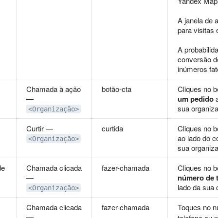
Yandex Map
A janela de a
para visitas 
A probabilid
conversão d
inúmeros fat
Chamada à ação
botão-cta
Cliques no 
—
um pedido
a
sua organiz
<Organização>
Curtir —
curtida
Cliques no 
ao lado do c
<Organização>
sua organiz
de
Chamada clicada
fazer-chamada
Cliques no 
—
número de t
lado da sua 
<Organização>
Chamada clicada
fazer-chamada
Toques no n
—
telefone ou 