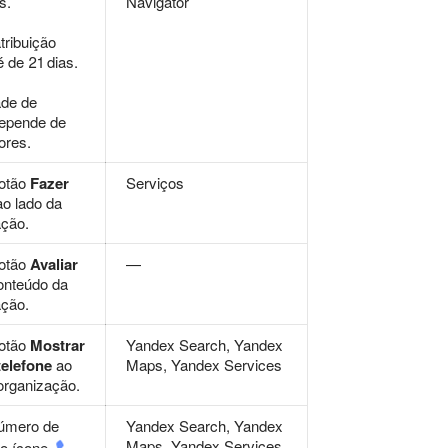
s.
Navigator
tribuição
é de 21 dias.
ade de
epende de
ores.
botão
Fazer
Serviços
o lado da
ação.
botão
Avaliar
—
onteúdo da
ação.
botão
Mostrar
Yandex Search, Yandex
elefone
ao
Maps, Yandex Services
organização.
úmero de
Yandex Search, Yandex
Maps, Yandex Services,
no ícone