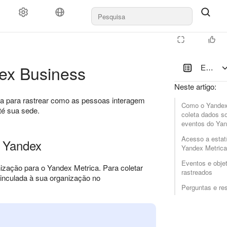
dex Business
Estatís
Neste artigo
:
ca para rastrear como as pessoas interagem
Como o Yandex
té sua sede.
coleta dados s
eventos do Ya
Acesso a estat
o Yandex
Yandex Metrica
Eventos e obje
zação para o Yandex Metrica. Para coletar
rastreados
vinculada à sua organização no
Perguntas e re