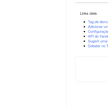
Links úteis
Tag de demo
Adicionar u
Configuração
API do Yand
Sugerir uma
Debater no 