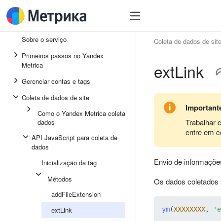
Sobre o serviço
Coleta de dados de sit
Primeiros passos no Yandex
extLink
Metrica
Gerenciar contas e tags
Coleta de dados de site
Important
Como o Yandex Metrica coleta
Trabalhar 
dados
entre em c
API JavaScript para coleta de
dados
Envio de informações
Inicialização da tag
Métodos
Os dados coletados 
addFileExtension
extLink
ym
(
XXXXXXXX
, 
'e