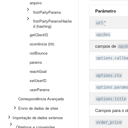
arquivo
Parâmetro
firstPartyParams
firstPartyParamsHashe
*
url
d (hashing)
getClientID
opções
ocorrência (hit)
campos de
opçõ
notBounce
options.callb
params
reachGoal
options.ctx
setUserID
options.param
userParams
Correspondência Avançada
options.title
Envio de dados de sites
Campos para o o
Importação de dados externos
order_price
Objetivos e conversões