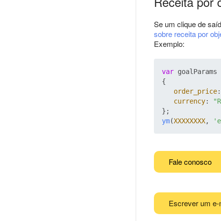
Receita por o
Se um clique de saíd
sobre receita por obj
Exemplo:
var
 goalParams 
{

order_price
:
currency
: 
"R
ym
(
XXXXXXXX
, 
'e
Fale conosco
Escrever um e-