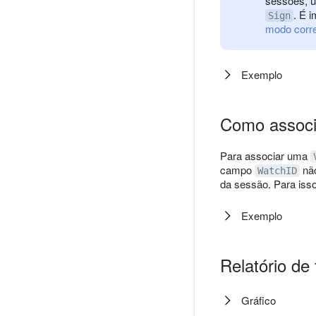
sessões, u
. É 
Sign
modo corr
Exemplo
Como associ
Para associar uma
campo
não
WatchID
da sessão. Para isso
Exemplo
Relatório de 
Gráfico