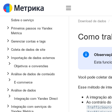
Sobre o serviço
Download de dados
Primeiros passos no Yandex
Como tra
Metrica
Gerenciar contas e tags
Coleta de dados de site
Observaç
Importação de dados externos
Esta funci
Objetivos e conversões
Análise de dados de conteúdo
Você pode coletar d
E-commerce
Esse método de inte
Análise de dados
A integração a
Integração com Yandex Direct
Ao contrário do
Integração com serviços do
TrafficSourc
Yandex Metrica