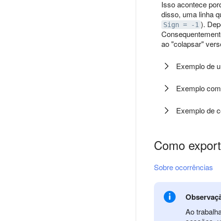
Isso acontece por
disso, uma linha q
). De
Sign = -1
Consequentement
ao "colapsar" vers
Exemplo de u
Exemplo com
Exemplo de co
Como export
Sobre ocorrências
Observaç
Ao trabalh