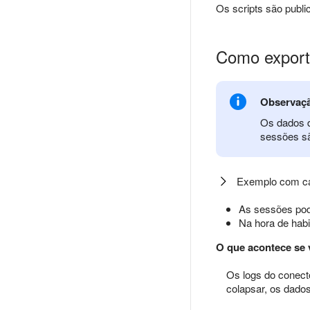
Os scripts são publ
Como export
Observaç
Os dados d
sessões sã
Exemplo com ca
As sessões pod
Na hora de habi
O que acontece se
Os logs do conect
colapsar, os dado