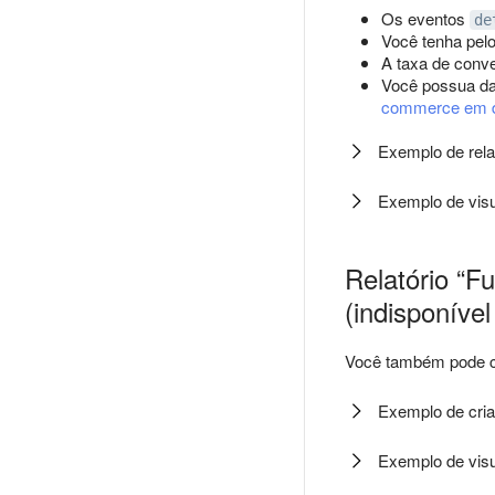
Os eventos
de
Você tenha pelo
A taxa de conve
Você possua dad
commerce em di
Exemplo de rela
Exemplo de vis
Relatório “F
(indisponíve
Você também pode cri
Exemplo de cria
Exemplo de vis