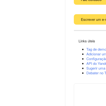
Escrever um e-
Links úteis
Tag de demo
Adicionar u
Configuração
API do Yand
Sugerir uma
Debater no 