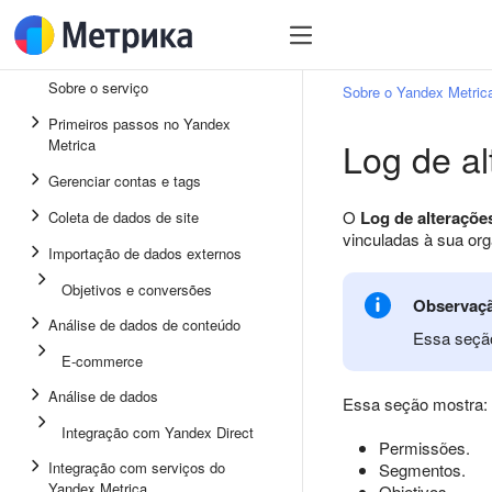
Sobre o serviço
Sobre o Yandex Metric
Primeiros passos no Yandex
Log de a
Metrica
Gerenciar contas e tags
O
Log de alteraçõe
Coleta de dados de site
vinculadas à sua or
Importação de dados externos
Objetivos e conversões
Observaç
Análise de dados de conteúdo
Essa seção
E-commerce
Análise de dados
Essa seção mostra:
Integração com Yandex Direct
Permissões.
Integração com serviços do
Segmentos.
Yandex Metrica
Objetivos