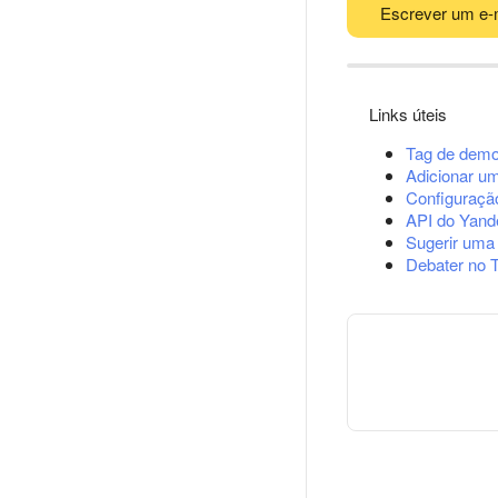
Escrever um e-
Links úteis
Tag de demo
Adicionar u
Configuração
API do Yand
Sugerir uma
Debater no 