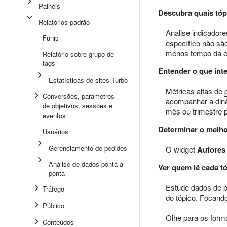
Painéis
Descubra quais tóp
Relatórios padrão
Analise indicador
Funis
específico não são
menos tempo da eq
Relatório sobre grupo de
tags
Entender o que int
Estatísticas de sites Turbo
Métricas altas de
Conversões, parâmetros
acompanhar a dinâ
de objetivos, sessões e
mês ou trimestre 
eventos
Determinar o melho
Usuários
Gerenciamento de pedidos
O widget
Autores
Análise de dados ponta a
Ver quem lê cada t
ponta
Estude
dados de p
Tráfego
do tópico. Focand
Público
Olhe para os
form
Conteúdos