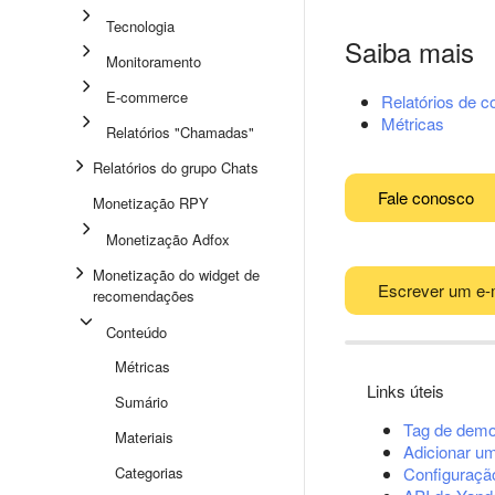
Tecnologia
Saiba mais
Monitoramento
E-commerce
Relatórios de c
Métricas
Relatórios "Chamadas"
Relatórios do grupo Chats
Fale conosco
Monetização RPY
Monetização Adfox
Monetização do widget de
Escrever um e-
recomendações
Conteúdo
Métricas
Links úteis
Sumário
Tag de demo
Materiais
Adicionar u
Categorias
Configuração