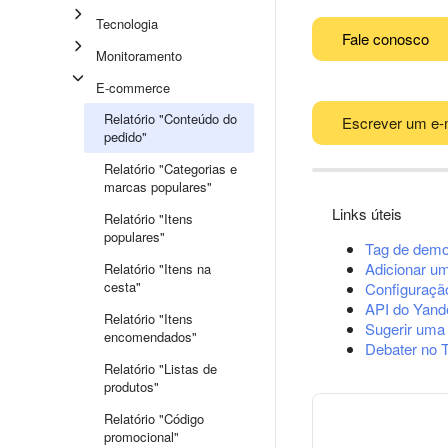
Tecnologia
Fale conosco
Monitoramento
E-commerce
Relatório "Conteúdo do
Escrever um e-
pedido"
Relatório "Categorias e
marcas populares"
Links úteis
Relatório "Itens
populares"
Tag de demo
Adicionar u
Relatório "Itens na
cesta"
Configuração
API do Yand
Relatório "Itens
Sugerir uma
encomendados"
Debater no 
Relatório "Listas de
produtos"
Relatório "Código
promocional"