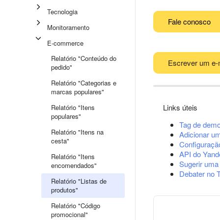
Tecnologia
Fale conosco
Monitoramento
E-commerce
Relatório "Conteúdo do
Escrever um e-
pedido"
Relatório "Categorias e
marcas populares"
Links úteis
Relatório "Itens
populares"
Tag de demo
Relatório "Itens na
Adicionar u
cesta"
Configuração
API do Yand
Relatório "Itens
Sugerir uma
encomendados"
Debater no 
Relatório "Listas de
produtos"
Relatório "Código
promocional"