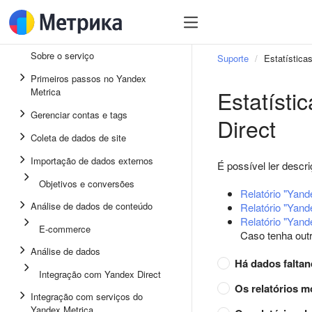
Sobre o serviço
Suporte
Estatística
Primeiros passos no Yandex
Estatísti
Metrica
Gerenciar contas e tags
Direct
Coleta de dados de site
Importação de dados externos
É possível ler descr
Objetivos e conversões
Relatório "Yand
Análise de dados de conteúdo
Relatório "Yande
Relatório "Yand
E-commerce
Caso tenha outr
Análise de dados
Há dados faltan
Integração com Yandex Direct
Os relatórios 
Integração com serviços do
Yandex Metrica