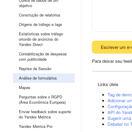
Coleta de dados de um
objetivo
Construção de relatórios
Origens de tráfego e tags
Estatísticas sobre tráfego
oriundo de anúncios do
Yandex Direct
Escrever um e-
Contabilização de despesas
com publicidade
Para deixar seu fee
Reprise de Sessão
Análise de formulários
Links úteis
Mapas
Tag de demo
Perguntas sobre o RGPD
Adicionar u
(Área Econômica Europeia)
Configuração
Enviar feedback sobre suporte
API do Yand
do Yandex Metrica
Sugerir uma
Debater no 
Yandex Metrica Pro