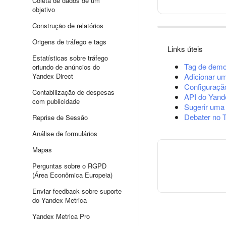
Coleta de dados de um
objetivo
Construção de relatórios
Origens de tráfego e tags
Links úteis
Estatísticas sobre tráfego
Tag de demo
oriundo de anúncios do
Yandex Direct
Adicionar u
Configuração
Contabilização de despesas
API do Yand
com publicidade
Sugerir uma
Debater no 
Reprise de Sessão
Análise de formulários
Mapas
Perguntas sobre o RGPD
(Área Econômica Europeia)
Enviar feedback sobre suporte
do Yandex Metrica
Yandex Metrica Pro