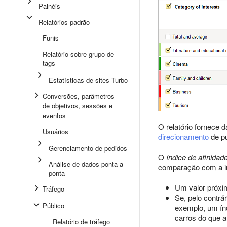
Painéis
Relatórios padrão
Funis
Relatório sobre grupo de
tags
Estatísticas de sites Turbo
Conversões, parâmetros
de objetivos, sessões e
eventos
O relatório fornece 
Usuários
direcionamento
de pu
Gerenciamento de pedidos
O
índice de afinidad
Análise de dados ponta a
comparação com a i
ponta
Um valor próxim
Tráfego
Se, pelo contrá
Público
exemplo, um índ
carros do que a
Relatório de tráfego