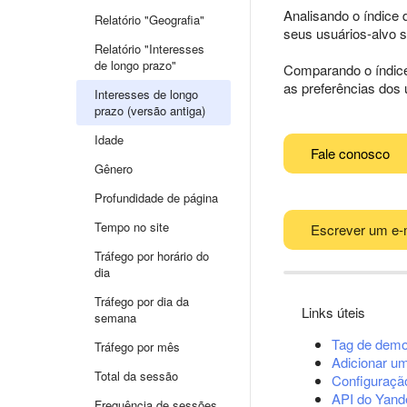
Analisando o índice 
Relatório "Geografia"
seus usuários-alvo s
Relatório "Interesses
de longo prazo"
Comparando o índice 
as preferências dos 
Interesses de longo
prazo (versão antiga)
Idade
Fale conosco
Gênero
Profundidade de página
Tempo no site
Escrever um e-
Tráfego por horário do
dia
Tráfego por dia da
Links úteis
semana
Tag de demo
Tráfego por mês
Adicionar u
Total da sessão
Configuração
API do Yand
Frequência de sessões