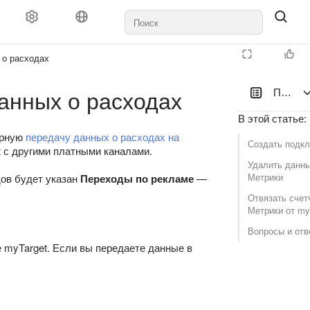
 о расходах
анных о расходах
Подклю
В этой статье
:
ярную
передачу данных о расходах на
Создать подк
 с другими платными каналами.
Удалить данны
Метрики
ов будет указан
Переходы по рекламе
—
Отвязать счет
Метрики от my
Вопросы и отв
е myTarget. Если вы передаете данные в