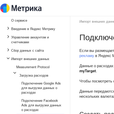
О сервисе
Импорт внешних данн
Введение в Яндекс Метрику
Подключе
Управление аккаунтом и
счетчиками
Если вы размещает
Сбор данных с сайта
рекламу
в Яндекс М
Импорт внешних данных
Данные о расходах
Measurement Protocol
myTarget
.
Загрузка расходов
Чтобы посмотреть 
Подключение Google Ads
для выгрузки данных о
Данные передаются 
расходах
нескольких валюта
Подключение Facebook
Ads для выгрузки данных
о расходах
Создать по