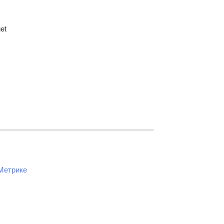
et
Метрике