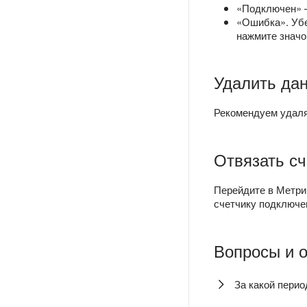
«Подключен» —
«Ошибка». Убе
нажмите знач
Удалить да
Рекомендуем удал
Отвязать сч
Перейдите в Метри
счетчику подключен
Вопросы и 
За какой перио