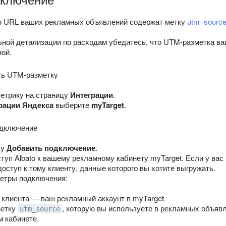
о URL ваших рекламных объявлений содержат метку
utm_sourc
ной детализации по расходам убедитесь, что UTM-разметка ва
ой.
ть UTM-разметку
етрику на страницу
Интеграции
.
рации Яндекса
выберите
myTarget
.
одключение
ку
Добавить подключение
.
туп Albato к вашему рекламному кабинету myTarget. Если у вас 
доступ к тому клиенту, данные которого вы хотите выгружать.
етры подключения:
клиента — ваш рекламный аккаунт в myTarget.
метку
, которую вы используете в рекламных объявл
utm_source
 кабинете.