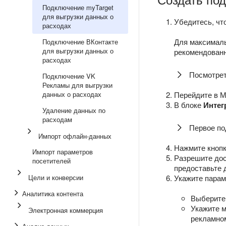
Подключение myTarget
для выгрузки данных о
Убедитесь, чт
расходах
Для максималь
Подключение ВКонтакте
для выгрузки данных о
рекомендованн
расходах
Посмотре
Подключение VK
Рекламы для выгрузки
данных о расходах
Перейдите в М
В блоке
Интег
Удаление данных по
расходам
Первое п
Импорт офлайн-данных
Нажмите кноп
Импорт параметров
Разрешите дос
посетителей
предоставьте 
Цели и конверсии
Укажите парам
Аналитика контента
Выберите 
Укажите 
Электронная коммерция
рекламном