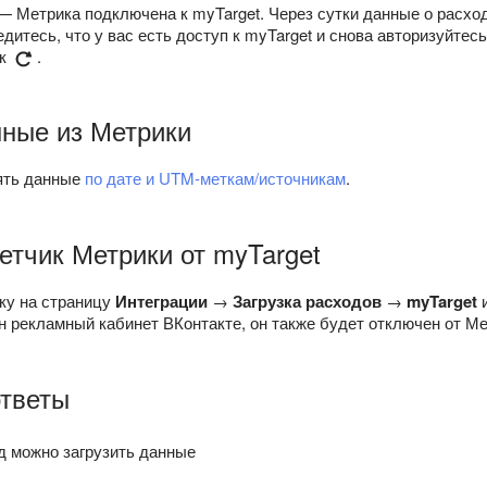
 Метрика подключена к myTarget. Через сутки данные о расход
дитесь, что у вас есть доступ к myTarget и снова авторизуйтес
ок
.
нные из Метрики
ять данные
по дате и UTM-меткам/источникам
.
етчик Метрики от myTarget
ку на страницу
Интеграции
→
Загрузка расходов
→
myTarget
и
 рекламный кабинет ВКонтакте, он также будет отключен от Ме
ответы
д можно загрузить данные