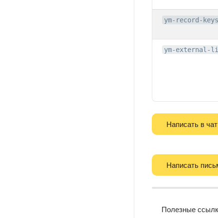
ym-record-key
ym-external-l
Написать в чат
Написать пись
Полезные ссыл