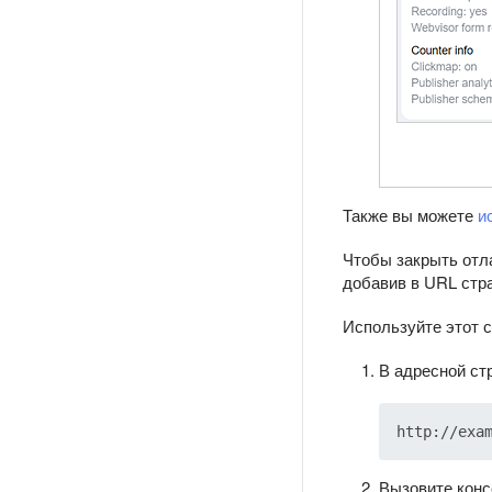
Также вы можете
и
Чтобы закрыть отл
добавив в URL стр
Используйте этот 
В адресной ст
Вызовите конс