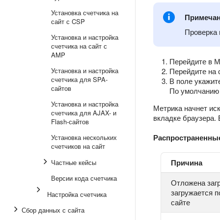
Установка счетчика на
Примеча
сайт с CSP
Проверка 
Установка и настройка
счетчика на сайт с
AMP
Перейдите в Ме
Установка и настройка
Перейдите на
счетчика для SPA-
В поле укажит
сайтов
По умолчанию 
Установка и настройка
Метрика начнет иск
счетчика для AJAX- и
вкладке браузера. 
Flash-сайтов
Распространенные
Установка нескольких
счетчиков на сайт
Причина
Частные кейсы
Версии кода счетчика
Отложена загр
загружается п
Настройка счетчика
сайте
Сбор данных с сайта