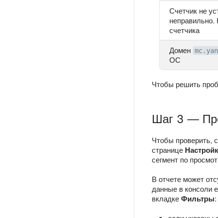
Счетчик не ус
неправильно.
счетчика
Домен
mc.yan
ОС
Чтобы решить пробл
Шаг 3 — Пр
Чтобы проверить, с
странице
Настрой
сегмент по просмот
В отчете может отс
данные в консоли е
вкладке
Фильтры
:
если указаны 