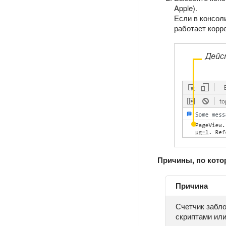
Apple).
Если в консол
работает корр
Причины, по кото
Причина
Счетчик забл
скриптами ил