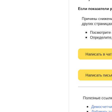
Если показатели р
Причины снижения
других страницах
Посмотрите 
Определите,
Написать в чат
Написать пись
Полезные ссыл
Демосчетчи
Добавить с