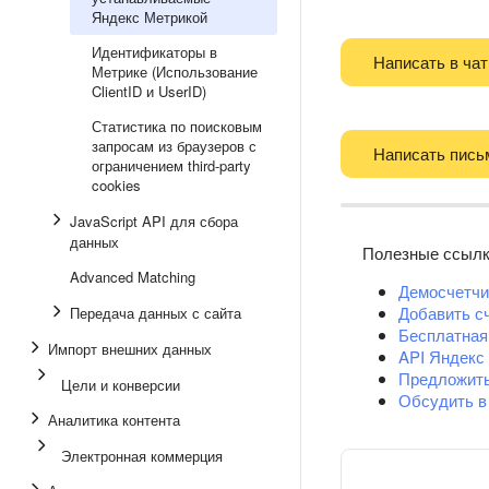
Яндекс Метрикой
Идентификаторы в
Написать в чат
Метрике (Использование
ClientID и UserID)
Статистика по поисковым
запросам из браузеров с
Написать пись
ограничением third-party
cookies
JavaScript API для сбора
данных
Полезные ссыл
Advanced Matching
Демосчетчи
Добавить с
Передача данных с сайта
Бесплатная
Импорт внешних данных
API Яндекс
Предложит
Цели и конверсии
Обсудить в
Аналитика контента
Электронная коммерция