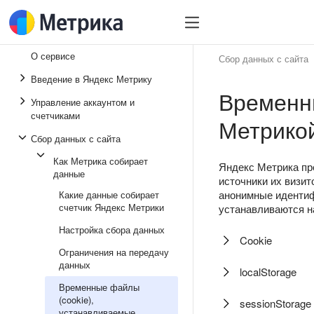
О сервисе
Сбор данных с сайта
Введение в Яндекс Метрику
Временн
Управление аккаунтом и
счетчиками
Метрико
Сбор данных с сайта
Как Метрика собирает
Яндекс Метрика пр
данные
источники их визит
анонимные идентифи
Какие данные собирает
счетчик Яндекс Метрики
устанавливаются н
Настройка сбора данных
Cookie
Ограничения на передачу
данных
localStorage
Временные файлы
(cookie),
sessionStorage
устанавливаемые