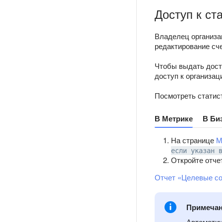
Доступ к ст
Владелец организац
редактирование сч
Чтобы выдать дост
доступ к организац
Посмотреть статис
В Метрике
В Би
На странице
М
если указан 
Откройте отч
Отчет «Целевые со
Примеча
Автоматич