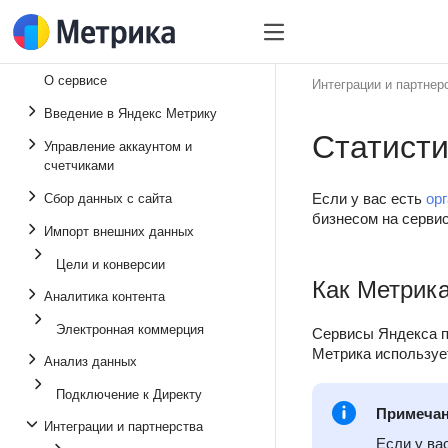
О сервисе
Интеграции и партнер
Введение в Яндекс Метрику
Статисти
Управление аккаунтом и
счетчиками
Если у вас есть
ор
Сбор данных с сайта
бизнесом на серви
Импорт внешних данных
Цели и конверсии
Как Метрика
Аналитика контента
Электронная коммерция
Сервисы Яндекса п
Метрика использу
Анализ данных
Подключение к Директу
Примеча
Интеграции и партнерства
Если у ва