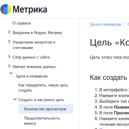
О сервисе
Цели и конверсии
Введение в Яндекс Метрику
Цель «К
Управление аккаунтом и
счетчиками
Цель этого типа по
Сбор данных с сайта
Импорт внешних данных
Как создать
Цели и конверсии
Как определить, какую цель
В интерфейсе 
создать
Нажмите кноп
Создать и настроить цель
Выберите тип
В поле
Назван
Количество просмотров
В поле
Просм
Продолжительность
Нажмите кноп
визита
течение неско