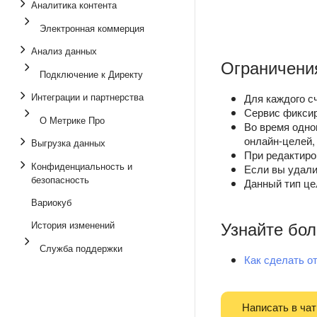
Аналитика контента
Электронная коммерция
Анализ данных
Ограничени
Подключение к Директу
Интеграции и партнерства
Для каждого с
Сервис фиксир
О Метрике Про
Во время одно
онлайн-целей,
Выгрузка данных
При редактиро
Конфиденциальность и
Если вы удали
безопасность
Данный тип це
Вариокуб
Узнайте бо
История изменений
Служба поддержки
Как сделать о
Написать в чат